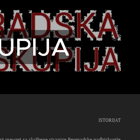
UPIJA
ISTORIJAT
st preuzet sa službene stranice Beogradske nadbiskupije