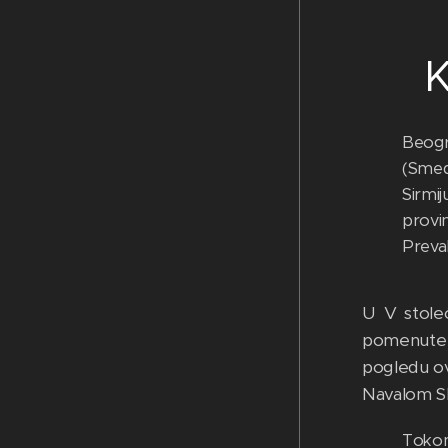
K
Beogra
(Smede
Sirmi
provin
Preval
U V stoleć
pomenute p
pogledu ova
Navalom Slo
Tokom