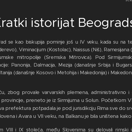
ratki istorijat Beogra
d se kao biskupija pominje još u IV veku, kada su na terit
revo), Viminacijum (Kostolac), Naissus (Niš), Ramesijana (B
jumske mitropolije (Sremska Mitrovica). Pod Sirmijum
cije: Panonija, Dalmacija, Mezija (današnje Srbija i Bugar
tanija (današnje Kosovo i Metohija i Makedonija) i Makedoni
u, zbog provale varvarskih plemena, administrativno i cr
rovincije, preneto je iz Sirmijuma u Solun. Početkom VII 
 prefektura potpadala je pod jurisdikciju Rima sve do sre
vena i Avara u VII veku, na Balkanu je bila uništena kako v
 VIII i IX stoleća, među Slovenima su delovali rimski i 