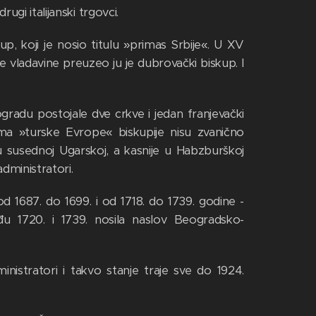
rugi italijanski trgovci.
kup, koji je nosio titulu »primas Srbije«. U XV
 vladavine preuzeo ju je dubrovački biskup. I
gradu postojale dve crkve i jedan franjevački
ma »turske Evrope« biskupije nisu zvanično
ć u susednoj Ugarskoj, a kasnije u Habzburškoj
dministratori.
 1687. do 1699. i od 1718. do 1739. godine -
đu 1720. i 1739. nosila naslov Beogradsko-
inistratori i takvo stanje traje sve do 1924.