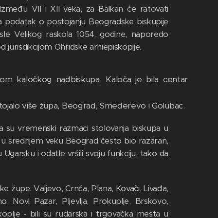
 Između VII i XII veka, za Balkan će ratovati
 na podatak o postojanju Beogradske biskupije
e Velikog raskola 1054. godine, naporedo
od jurisdikcijom Ohridske arhiepiskopije.
ijom kaločkog nadbiskupa. Kaloča je bila centar
ostojalo više župa, Beograd, Smederevo i Golubac.
a su vremenski razmaci stolovanja biskupa u
je u srednjem veku Beograd često bio razaran,
Ugarsku i odatle vršili svoju funkciju, tako da
e župe. Valjevo, Crnča, Plana, Kovači, Livađa,
o, Novi Pazar, Pljevlja, Prokuplje, Brskovo,
koplje - bili su rudarska i trgovačka mesta u