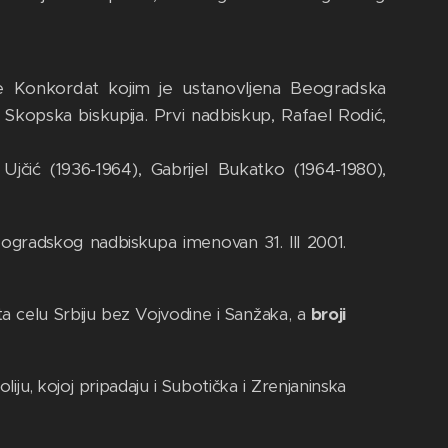
 je Konkordat kojim je ustanovljena Beogradska
a Skopska biskupija. Prvi nadbiskup, Rafael Rodić,
jčić (1936-1964), Gabrijel Bukatko (1964-1980),
beogradskog nadbiskupa imenovan 31. III 2001.
a celu Srbiju bez Vojvodine i Sanžaka, a
broji
ju, kojoj pripadaju i Subotička i Zrenjaninska