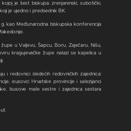
ojoj je šest biskupa: zrenjaninski, subotički,
koji je ujedno i predsednik BK.
. g. kao Međunarodna biskupska konferencija
 Makedonije.
 župe u Valjevu, Šapcu, Boru, Zaječaru, Nišu,
viru kragujevačke župe nalazi se kapelica u
i.
u i redovnici sledećih redovničkih zajednica:
ije, isusovci Hrvatske provincije i salezijanci
nke, Isusove male sestre i zajednica sestara
ut.