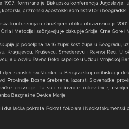
 1997. formirana je Biskupska konferencija Jugoslavije, u k
, kotorski, prizrenski apostolski administrator i beogradski, 
pska konferencija u današnjem obliku obrazovana je 2001
 Ćirila i Metodija i sačinjavaju je biskupije Srbije, Crne Gore i
skupija je podeljena na 16 župa: šest župa u Beogradu, uz
evu, Kragujevcu, Kruševcu, Smederevu i Ravnoj Reci. U ok
cu, a u okviru Ravne Reke kapelice u Užicu i Vrnjačkoj Banj
 dijecezanskih sveštenika, u Beogradskoj nadbiskupiji deluj
vci Provincije Bosne Srebrene, lazaristi Slovenačke provinc
načke provincije. Tu su i redovnice: milosrdnice, usmilje
enica Bezgrešne Device Marije.
u i dva laička pokreta: Pokret fokolara i Neokatekumenski p