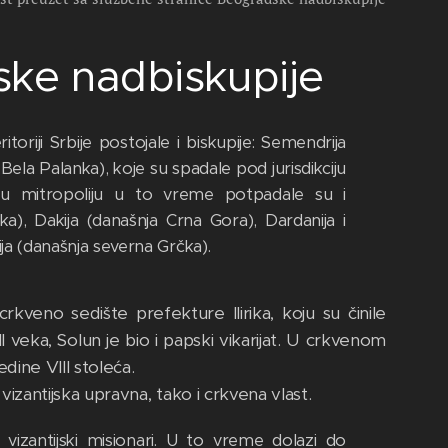
dske nadbiskupije
oriji Srbije postojale i biskupije: Semendrija
ela Palanka), koje su spadale pod jurisdikciju
sku mitropoliju u to vreme potpadale su i
ska), Dakija (današnja Crna Gora), Dardanija i
ja (današnja severna Grčka).
kveno sedište prefekture Ilirika, koju su činile
veka, Solun je bio i papski vikarijat. U crkvenom
dine VIII stoleća.
izantijska upravna, tako i crkvena vlast.
vizantijski misionari. U to vreme dolazi do