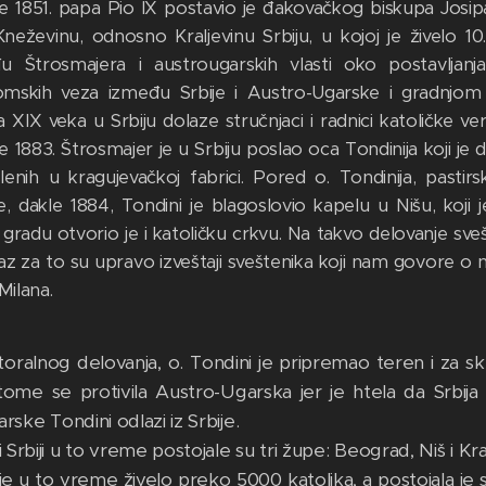
e 1851. papa Pio IX postavio je đakovačkog biskupa Josip
Kneževinu, odnosno Kraljevinu Srbiju, u kojoj je živelo 
u Štrosmajera i austrougarskih vlasti oko postavljanj
mskih veza između Srbije i Austro-Ugarske i gradnjom 
 XIX veka u Srbiju dolaze stručnjaci i radnici katoličke ve
 1883. Štrosmajer je u Srbiju poslao oca Tondinija koji je 
lenih u kragujevačkoj fabrici. Pored o. Tondinija, pasti
e, dakle 1884, Tondini je blagoslovio kapelu u Nišu, koji j
gradu otvorio je i katoličku crkvu. Na takvo delovanje sve
z za to su upravo izveštaji sveštenika koji nam govore o nji
 Milana.
oralnog delovanja, o. Tondini je pripremao teren i za sk
ome se protivila Austro-Ugarska jer je htela da Srbij
ske Tondini odlazi iz Srbije.
i Srbiji u to vreme postojale su tri župe: Beograd, Niš i K
e u to vreme živelo preko 5000 katolika, a postojala je 