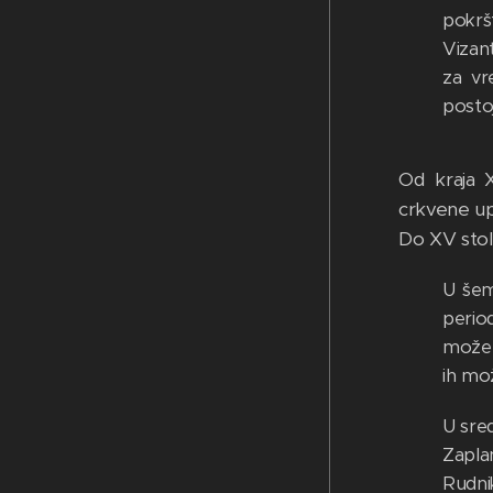
pokrš
Vizan
za vr
postoj
Od kraja X
crkvene up
Do XV stole
U šem
perio
možemo
ih mo
U sred
Zapla
Rudni