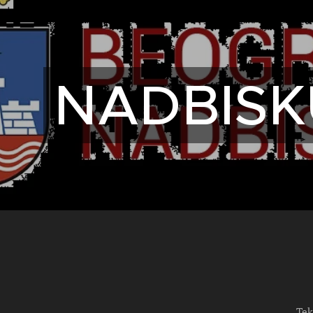
NADBISK
Tek