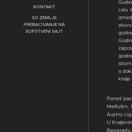
Godin
KONTAKT
celu 
izmeđ
SO ZEMLJE
PREBACIVANJE NA
ekono
SOPSTVENI SAJT
godina
Godine
zapos
godin
istom 
a doka
kralja
Pored past
Međutim, t
Austro-Ugar
U Kraljevin
Beogradu j