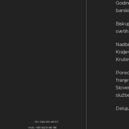
Godine
barski
Bisku
svetih
Nadbi
Kralj
Krušev
Pored
franje
Slove
služb
Deluj
Tel: 026/410-49-07;
mob.: +381 60/31-86-188