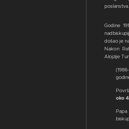
poslanstva
Godine 191
nadbiskupij
došao je n
Nakon Rafa
Alojzije Tu
(1986
godin
Površ
oko 4
Papa I
biskup