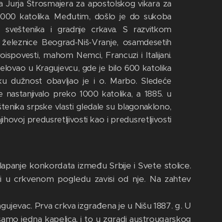
a Jurja Štrosmajera za apostolskog vikara za
10.000 katolika. Međutim, došlo je do sukoba
a sveštenika i gradnje crkava. S razvitkom
železnice Beograd-Niš-Vranje, osamdesetih
roispovesti, mahom Nemci, Francuzi i Italijani.
delovao u Kragujevcu, gde je bilo 600 katolika
rsku dužnost obavljao je i o. Marbo. Sledeće
e nastanjivalo preko 1000 katolika, a 1885. u
štenika srpske vlasti gledale su blagonaklono,
hovoj predusretljivosti kao i predusretljivosti
lapanje konkordata između Srbije i Svete stolice.
a i u crkvenom pogledu zavisi od nje. Na zahtev
ragujevac. Prva crkva izgrađena je u Nišu 1887. g. U
samo jedna kapelica, i to u zgradi austrougarskog