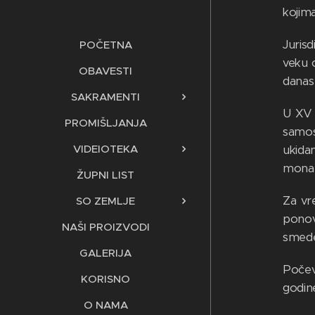
kojima
Jurisd
POČETNA
veku 
OBAVESTI
danas
SAKRAMENTI
U XV 
PROMIŠLJANJA
samos
VIDEIOTEKA
ukidan
monarh
ŽUPNI LIST
Za vr
SO ZEMLJE
ponov
NAŠI PROIZVODI
smede
GALERIJA
Počev
KORISNO
godin
O NAMA