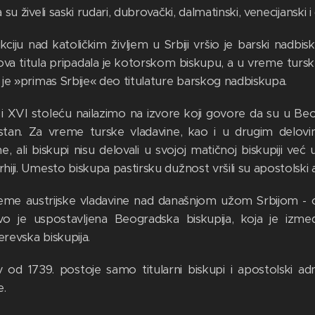
 su živeli saski rudari, dubrovački, dalmatinski, venecijanski i d
ikciju nad katoličkim življem u Srbiji vršio je barski nadbis
ova titula pripadala je kotorskom biskupu, a u vreme turske
 je »primas Srbije« deo titulature barskog nadbiskupa.
i XVI stoleću nailazimo na izvore koji govore da su u Beo
tan. Za vreme turske vladavine, kao i u drugim delovi
e, ali biskupi nisu delovali u svojoj matičnoj biskupiji ve
iji. Umesto biskupa pastirsku dužnost vršili su apostolski a
eme austrijske vladavine nad današnjom užom Srbijom - od
o je uspostavljena Beogradska biskupija, koja je izme
revska biskupija.
 od 1739. postoje samo titularni biskupi i apostolski adm
e.