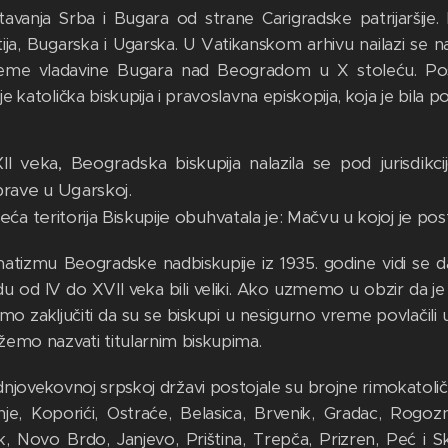
tavanja Srba i Bugara od strane Carigradske patrijaršije.
tija, Bugarska i Ugarska. U Vatikanskom arhivu nailazi se
eme vladavine Bugara nad Beogradom u X stoleću. Posl
e katolička biskupija i pravoslavna episkopija, koja je bila p
II veka, Beogradska biskupija nalazila se pod jurisdikc
rave u Ugarskoj.
ća teritorija Biskupije obuhvatala je: Mačvu u kojoj je p
atizmu Beogradske nadbiskupije iz 1935. godine vidi se d
du od IV do XVII veka bili veliki. Ako uzmemo u obzir da 
 zaključiti da su se biskupi u nesigurno vreme povlačili u 
žemo nazvati titularnim biskupima.
njovekovnoj srpskoj državi postojale su brojne rimokatoličk
nje, Koporići, Ostraće, Belasica, Brvenik, Gradac, Rogozn
k, Novo Brdo, Janjevo, Priština, Trepča, Prizren, Peć i S