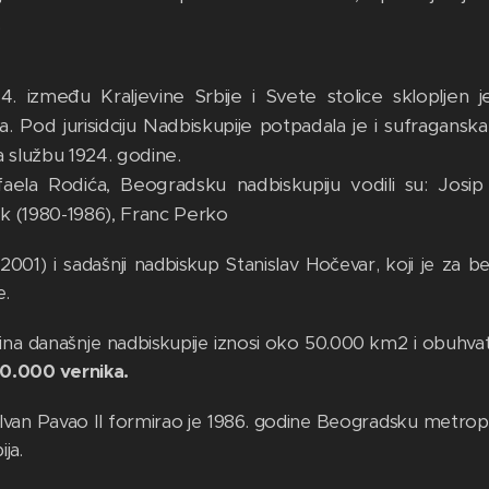
.
4. između Kraljevine Srbije i Svete stolice sklopljen
a. Pod jurisidciju Nadbiskupije potpadala je i sufragansk
a službu 1924. godine.
ela Rodića, Beogradsku nadbiskupiju vodili su: Josip U
rk (1980-1986), Franc Perko
-2001) i sadašnji nadbiskup Stanislav Hočevar, koji je za 
e.
ina današnje nadbiskupije iznosi oko 50.000 km2 i obuhvat
0.000 vernika.
van Pavao II formirao je 1986. godine Beogradsku metropoli
ija.