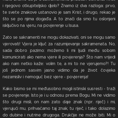
i njegovo otkupiteljsko djelo? Znamo iz dva razloga: prvo,
te svete znakove ustanovio je sam Krist, i drugo, rekao je
što se po njima događa. A to znači da smo tu oslonjeni
isključivo na vjeru, na povjerenje u Isusa.
Zato se sakramenti ne mogu dokazivati, oni se mogu samo
vjerovati! Vjera je ključ za razumijevanje sakramenata. No,
sada dobro pazimo: možemo li mi ljudi među sobom
komunicirati ako nema vjere ili povjerenja? Što nam vrijedi
ako nam netko kaže: volim te, a mi to ne vjerujemo?! Tu
još jednom sasvim jasno vidimo da je život čovjeka
nezamisliv i nemoguć bez vjere - povjerenja!
Kako bismo se mi međusobno mogli istinski susresti - traži
se povjerenje. Isto je i u odnosu prema Bogu. Mi ne vidimo
što drugi misli, on nam zato daje znak (npr. riječ) i mi,
vjerujući mu, prihvaćamo taj znak, tu riječ, i tako dolazimo
do dubine i nutrine drugoga. Drukčije ne može biti. Mi o