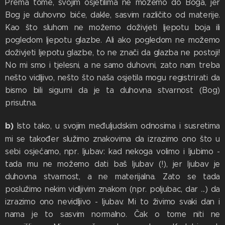
Prema tome, svojim osjetilima ne možemo do Boga, jer
Bog je duhovno biće, dakle, sasvim različito od materije.
Kao što sluhom ne možemo doživjeti ljepotu boja ili
pogledom ljepotu glazbe. Ali ako pogledom ne možemo
doživjeti ljepotu glazbe, to ne znači da glazba ne postoji!
No mi smo i tjelesni, a ne samo duhovni, zato nam treba
nešto vidljivo, nešto što naša osjetila mogu registrirati da
bismo bili sigurni da je ta duhovna stvarnost (Bog)
prisutna.
b)
Isto tako, u svojim međuljudskim odnosima i susretima
mi se također služimo znakovima da izrazimo ono što u
sebi osjećamo, npr. ljubav: kad nekoga volimo i ljubimo -
tada mu ne možemo dati baš ljubav (!), jer ljubav je
duhovna stvarnost, a ne materijalna. Zato se tada
poslužimo nekim vidljivim znakom (npr. poljubac, dar ...) da
izrazimo ono nevidljivo - ljubav. Mi to živimo svaki dan i
nama je to sasvim normalno. Čak o tome niti ne