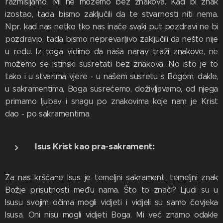
razmišljamo. Mi ne možemo bez znakova. Kad bi znak
izostao, tada bismo zaključili da te stvarnosti niti nema.
Npr. kad nas netko tko nas inače svaki put pozdravi ne bi
pozdravio, tada bismo neprevarljivo zaključili da nešto nije
u redu. Iz toga vidimo da naša narav traži znakove, ne
možemo se istinski susretati bez znakova. No isto je to
tako i u stvarima vjere - u našem susretu s Bogom, dakle,
u sakramentima, Boga susrećemo, doživljavamo, od njega
primamo ljubav i snagu po znakovima koje nam je Krist
dao - po sakramentima.
Isus Krist kao pra-sakrament:
Za nas kršćane Isus je temeljni sakrament, temeljni znak
Božje prisutnosti među nama. Što to znači? Ljudi su u
Isusu svojim očima mogli vidjeti i vidjeli su samo čovjeka
Isusa. Oni nisu mogli vidjeti Boga. Mi već znamo odakle