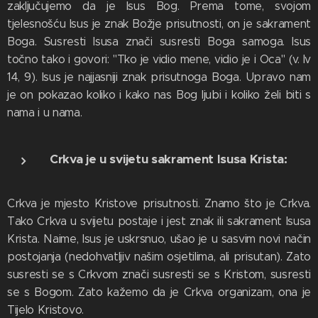
zaključujemo da je Isus Bog. Prema tome, svojom
tjelesnošću Isus je znak Božje prisutnosti, on je sakrament
Boga. Susresti Isusa znači susresti Boga samoga. Isus
točno tako i govori: "Tko je vidio mene, vidio je i Oca" (v. Iv
14, 9). Isus je najjasniji znak prisutnoga Boga. Upravo nam
je on pokazao koliko i kako nas Bog ljubi i koliko želi biti s
nama i u nama.
Crkva je u svijetu sakrament Isusa Krista:
Crkva je mjesto Kristove prisutnosti. Znamo što je Crkva.
Tako Crkva u svijetu postaje i jest znak ili sakrament Isusa
Krista. Naime, Isus je uskrsnuo, ušao je u sasvim novi način
postojanja (nedohvatljiv našim osjetilima, ali prisutan). Zato
susresti se s Crkvom znači susresti se s Kristom, susresti
se s Bogom. Zato kažemo da je Crkva organizam, ona je
Tijelo Kristovo.