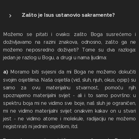
Zašto je Isus ustanovio sakramente?
Možemo se pitati i ovako: zašto Boga susrećemo i
doživljavamo na razini znakova, odnosno, zašto ga ne
možemo neposredno doživjeti? Tome su dva razloga:
jedan je razlog u Bogu, a drugi u nama ljudima:
a)
Moramo biti svjesni da mi Boga ne možemo dokučiti
svojim osjetilima. Naša osjetila (vid, sluh, njuh, okus, opip) su
samo za ovu materijalnu stvarnost, pomoću njih
spoznajemo materijalni svijet - ali i to samo površno: u
spektru boja mi ne vidimo sve boje, naš sluh je ograničen,
mi ne vidimo materijalni svijet onakvim kakav on u stvari
jest - ne vidimo atome i molekule, radijaciju ne možemo
registrirati ni jednim osjetilom, itd.