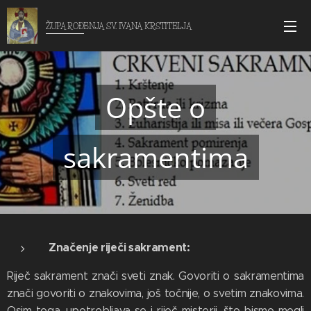
ŽUPA ROĐENJA SV. IVANA KRSTITELJA
Opšte o
sakramentima
Značenje riječi sakrament:
Riječ sakrament znači sveti znak. Govoriti o sakramentima
znači govoriti o znakovima, još točnije, o svetim znakovima.
Osim toga, upotrebljava se i riječ misterij, što bismo mogli