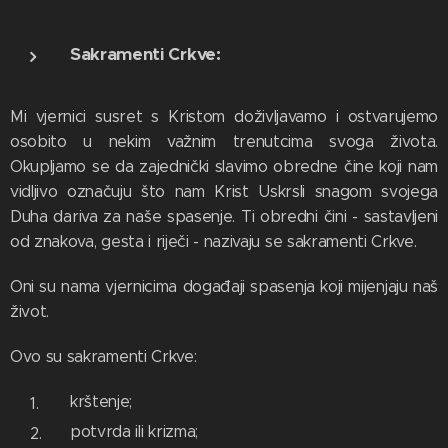
Sakramenti Crkve:
Mi vjernici susret s Kristom doživljavamo i ostvarujemo
osobito u nekim važnim trenutcima svoga života.
Okupljamo se da zajednički slavimo obredne čine koji nam
vidljivo označuju što nam Krist Uskrsli snagom svojega
Duha dariva za naše spasenje. Ti obredni čini - sastavljeni
od znakova, gesta i riječi - nazivaju se sakramenti Crkve.
Oni su nama vjernicima događaji spasenja koji mijenjaju naš
život.
Ovo su sakramenti Crkve:
krštenje;
potvrda ili krizma;