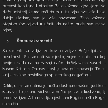
prevesti kao tajna ili otajstvo. Zato kažemo tajna vjere. No
riječju misterij želimo reći da mi u tu tajnu sve više i sve
dublje ulazimo, sve je više shvaćamo. Zato kažemo
otajstvo (od-tajivati = učiniti da nešto bude sve manje
tajna).
Što su sakramenti?
Sakramenti su vidljivi znakovi nevidljive Božje ljubavi i
prisutnosti. Sakramenti su mjesto, vrijeme, način na koji
ovdje i sada na najizvrsniji način doživljavamo susret s
Isusom Kristom. Oni nas stavljaju una put spasenja. To su
vidljivi znakovi nevidljivoga spasenjskog događanja.
Dakle, u sakramentima je nešto dostupno našem ljudskom
iskustvu, to je ono vidljivo, a nešto je izvaniskustveno, tj.
ono nevidljivo. A to nevidljivo jest sam Bog i ono što Bog u
nama čini.