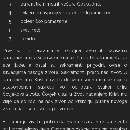
euharistija ili misa ili večera Gospodnja;
sakrament ispovijedi ili pokore ili pomirenja;
bolesničko pomazanje;
sveti red;
ženidba.
Prva su tri sakramenta temeljna. Zato ih nazivamo
sakramentima kršćanske inicijacije. Ta su tri sakramenta za
sve ljude, a ostali su sakramenti prigodni, ovise o
situacijama našega života. Sakramenti prate naš život. U
sakramentima Krist čovjeku dolazi i osobno mu se daje u
spasonosnom susretu koji odgovara svakoj prilici
čovjekova života. Čovjek ulazi u život rađanjem: Krist mu
daje da se rodi na nov život po krštenju; punina novoga
života daje se čovjeku potvrdom.
Fizičkom je životu potrebna hrana: hrana novoga života
jest proslavljeno tijelo Gospodinovo koje postaje prisutno