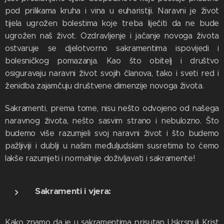
pod prilikama kruha i vina u euharistiji. Naravni je život
tijela ugrožen bolestima koje treba liječiti da ne bude
ugrožen naš život. Ozdravljenje i jačanje novoga života
ostvaruje se djelotvorno sakramentima ispovijedi i
bolesničkog pomazanja. Kao što obitelj i društvo
osiguravaju naravni život svojih članova, tako i sveti red i
ženidba zajamčuju društvene dimenzije novoga života.
Sakramenti, prema tome, nisu nešto odvojeno od našega
naravnog života, nešto sasvim strano i nebulozno. Što
budemo više razumjeli svoj naravni život i što budemo
pažljiviji i dublji u našim međuljudskim susretima to ćemo
lakše razumjeti i normalnije doživljavati i sakramente!
Sakramenti i vjera:
Kako znamo da je u sakramentima prisutan Uskrsnuli Krist