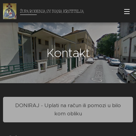
ŽUPA ROĐENJA SV. IVANA KRSTITELJA
Kontakt
DONIRAJ - Uplati na račun ili pomozi u bilo
kom obliku