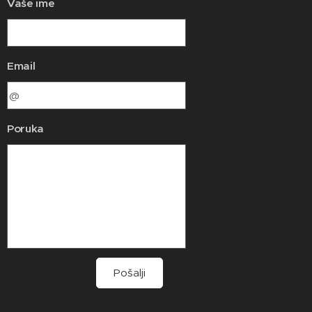
Vaše ime
Email
Poruka
Pošalji