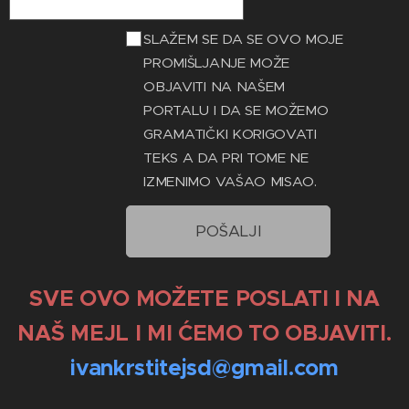
SLAŽEM SE DA SE OVO MOJE
PROMIŠLJANJE MOŽE
OBJAVITI NA NAŠEM
PORTALU I DA SE MOŽEMO
GRAMATIČKI KORIGOVATI
TEKS A DA PRI TOME NE
IZMENIMO VAŠAO MISAO.
POŠALJI
SVE OVO MOŽETE POSLATI I NA
NAŠ MEJL I MI ĆEMO TO OBJAVITI.
ivankrstitejsd@gmail.com