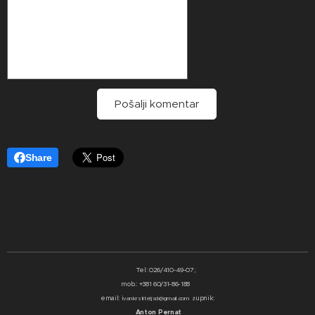
Pošalji komentar
Share
Tel: 026/410-49-07;
mob.: +381 60/31-86-188
email:
i
upnik:
vankrstiteljsd@gmail.com ž
Anton Pernat