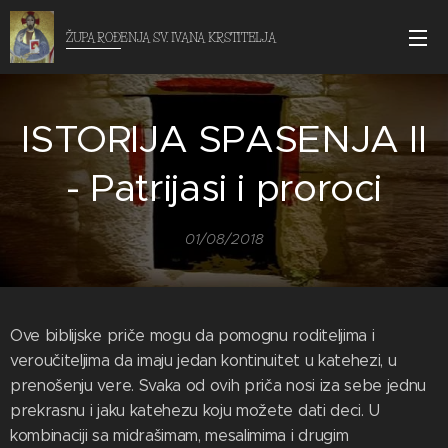
ŽUPA ROĐENJA SV. IVANA KRSTITELJA
ISTORIJA SPASENJA II
- Patrijasi i proroci
01/08/2018
Ove biblijske priče mogu da pomognu roditeljima i
veroučiteljima da imaju jedan kontinuitet u katehezi, u
prenošenju vere. Svaka od ovih priča nosi iza sebe jednu
prekrasnu i jaku katehezu koju možete dati deci. U
kombinaciji sa midrašimam, mesalimima i drugim