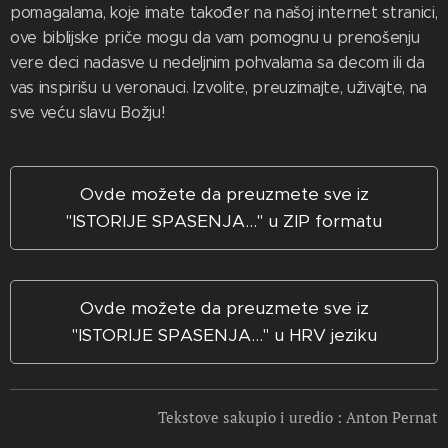
pomagalama, koje imate također na našoj internet stranici,
ove biblijske priče mogu da vam pomognu u prenošenju
vere deci nadasve u nedeljnim pohvalama sa decom ili da
vas inspirišu u veronauci. Izvolite, preuzimajte, uživajte, na
sve veću slavu Božju!
Ovde možete da preuzmete sve iz
"ISTORIJE SPASENJA..." u ZIP formatu
Ovde možete da preuzmete sve iz
"ISTORIJE SPASENJA..." u HRV jeziku
Tekstove sakupio i uredio : Anton Pernat