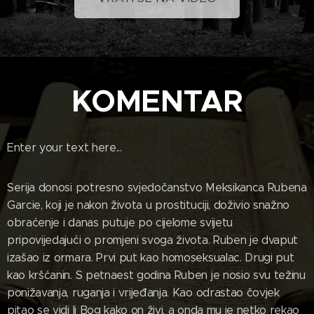
KOMENTAR
Enter your text here...
Serija donosi potresno svjedočanstvo Meksikanca Rubena
Garcie, koji je nakon života u prostituciji, doživio snažno
obraćenje i danas putuje po cijelome svijetu
pripovijedajući o promjeni svoga života. Ruben je dvaput
izašao iz ormara. Prvi put kao homoseksualac. Drugi put
kao kršćanin. S petnaest godina Ruben je nosio svu težinu
ponižavanja, ruganja i vrijeđanja. Kao odrastao čovjek
pitao se vidi li Bog kako on živi, a onda mu je netko rekao