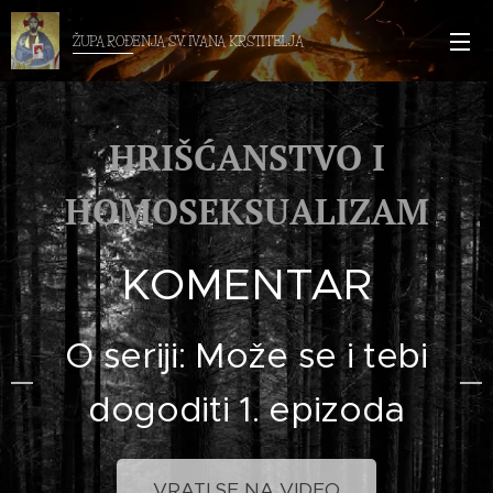
ŽUPA ROĐENJA SV. IVANA KRSTITELJA
HRIŠĆANSTVO I
HOMOSEKSUALIZAM
KOMENTAR
O seriji: Može se i tebi
dogoditi 1. epizoda
VRATI SE NA VIDEO